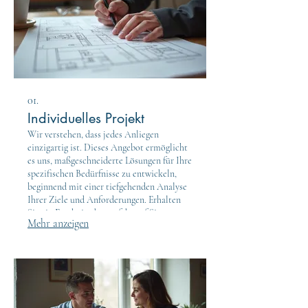
01.
Individuelles Projekt
Wir verstehen, dass jedes Anliegen
einzigartig ist. Dieses Angebot ermöglicht
es uns, maßgeschneiderte Lösungen für Ihre
spezifischen Bedürfnisse zu entwickeln,
beginnend mit einer tiefgehenden Analyse
Ihrer Ziele und Anforderungen. Erhalten
Sie ein Ergebnis, das perfekt auf Sie
Mehr anzeigen
zugeschnitten ist.