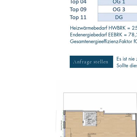
Heizwärmebedarf HWBRK = 2
Endenergiebedarf EEBRK = 78
Gesamtenergieeffizienz-Faktor
Es ist nie
Anfrage stellen
Sollte di