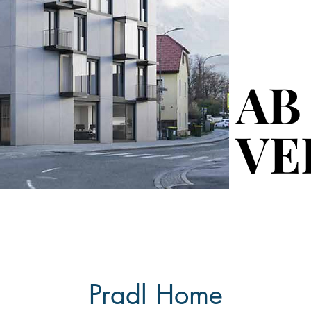
AB
AB
VE
VE
Pradl Home